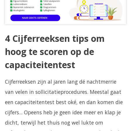
j
f
e
4 Cijferreeksen tips om
r
r
hoog te scoren op de
e
capaciteitentest
e
k
Cijferreeksen zijn al jaren lang dé nachtmerrie
van velen in sollicitatieprocedures. Meestal gaat
s
een capaciteitentest best oké, en dan komen die
e
cijfers... Opeens heb je geen idee meer en klap je
n
dicht, terwijl het thuis nog wel lukte om
T