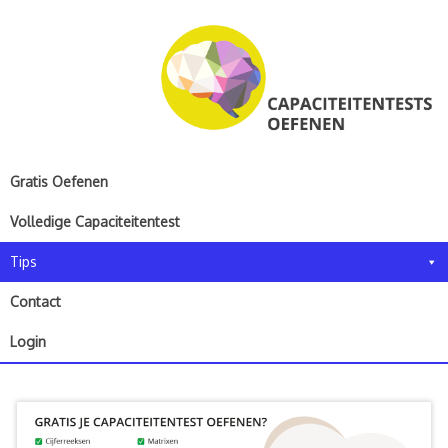
Ga
door
naar
content
Gratis Oefenen
Volledige Capaciteitentest
Tips
Contact
Login
C
i