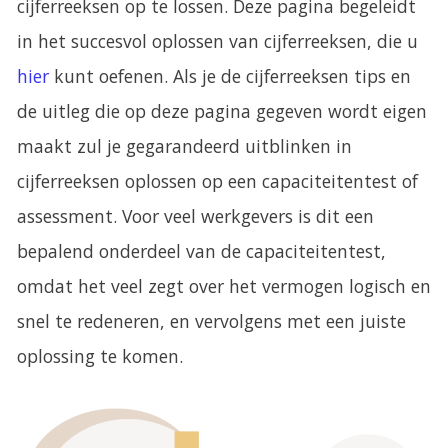
cijferreeksen op te lossen. Deze pagina begeleidt
i
in het succesvol oplossen van cijferreeksen, die u
p
hier
kunt oefenen. Als je de cijferreeksen tips en
s
de uitleg die op deze pagina gegeven wordt eigen
e
maakt zul je gegarandeerd uitblinken in
n
cijferreeksen oplossen op een capaciteitentest of
U
assessment. Voor veel werkgevers is dit een
i
bepalend onderdeel van de capaciteitentest,
t
omdat het veel zegt over het vermogen logisch en
l
snel te redeneren, en vervolgens met een juiste
e
oplossing te komen.
g